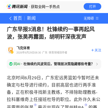
· 获取全网一手热点
打开
首页
新闻
无障碍
广东早报3消息！杜锋续约一事再起风
波，张昊再露面，胡明轩深夜发声
飞克体育
关注
2026年6月29日08:30
广东
体育领域创作者
问AI
·
杜锋续约风波背后，管理层决策隐藏哪些考量？
北京时间6月29日，广东宏远男篮如今暂时还未
确定与杜导进行续约，目前高层也进行两手准
备，正在积极寻找新主教练，不排除助理教练-
拉科塞维奇上任接班杜导的职位。此外许久未公
开露面的
张昊
最近出现在了贺州
桂BA
的赛