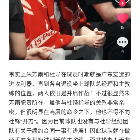
事实上
朱芳雨
和杜导在球员时期就是广东宏远的
进攻利器，直到各自退役坐上球队总经理和主教
练的位置，两人依旧是并肩作战！不过很显然朱
芳雨职责所在，虽他与
杜锋
指导的关系非常亲
密，但很明显在高层的命令之下，他也不得不向
杜锋“开刀”。因为目前球队也没有与杜导经纪团
队有关于续约合同一事有进展！因此球队就在做