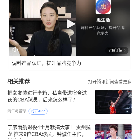
了解详情
调料产品认证，提升品牌竞争力
相关推荐
打开腾讯新闻查看更多
把女友装进行李箱，私自带进宿舍过
夜的CBA球员，后来怎么样了？
蜗牛与篮球
打开APP
丁彦雨航退役4个月就搞大事！ 贵州猛
龙 挖来9位CBA球员，钟诚任主帅，