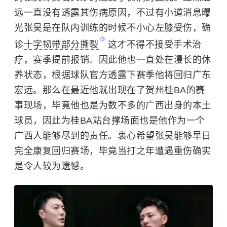
远一直没有透露其伤病原因，不过有小道消息曝
光张昊是在队内训练的时候不小心左膝受伤，确
诊
十字韧带部分撕裂
这才不得不接受手术治
疗，赛季提前报销。因此他也一直处在漫长的休
养状态，根据球队官方透露下赛季他将回归广东
宏远。那么在最近他就出现在了贺州桂BA的赛
事现场，毕竟他也是为数不多的广西出身的本土
球员，因此为桂BA站台撑场面也是他作为一个
广西人能够尽到的责任。衷心希望张昊能够早日
完全康复回归赛场，毕竟当打之年遭遇重伤确实
是令人较为遗憾。