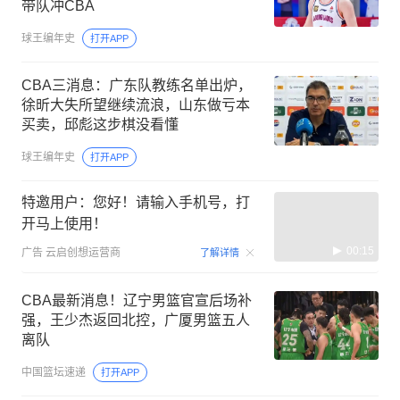
带队冲CBA
球王编年史
打开APP
CBA三消息：广东队教练名单出炉，
徐昕大失所望继续流浪，山东做亏本
买卖，邱彪这步棋没看懂
球王编年史
打开APP
特邀用户：您好！请输入手机号，打
开马上使用！
00:15
广告
云启创想运营商
了解详情
CBA最新消息！辽宁男篮官宣后场补
强，王少杰返回北控，广厦男篮五人
离队
中国篮坛速递
打开APP