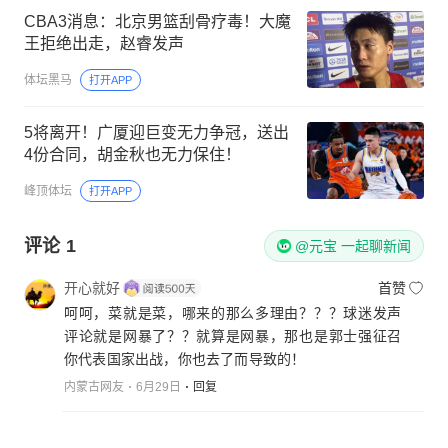
CBA3消息：北京男篮刮骨疗毒！大魔
王拒绝出走，赵睿发声
体坛黑马
打开APP
5将离开！广厦迎巨变无力争冠，送出
4份合同，胡金秋也无力保住！
峰顶体坛
打开APP
评论
1
@元宝 一起聊新闻
开心就好
首赞
呵呵，菜就是菜，哪来的那么多理由？？？球迷发声
评论就是网暴了？？就算是网暴，那也是郭士强征召
你代表国家出战，你也去了而导致的！
内蒙古网友
6月29日
回复