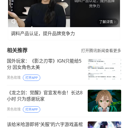
了解详情
调料产品认证，提升品牌竞争力
相关推荐
打开腾讯新闻查看更多
国外玩家：《影之刃零》IGN只能给5
分 因女角色太美
黑色玫瑰
打开APP
《龙之剑：觉醒》官宣发布会！长达8
小时 只为感谢玩家
黑色玫瑰
打开APP
该给米哈游即将“关服”的六字游戏盖棺