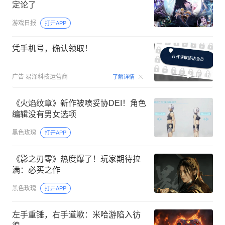
定论了
游戏日报
打开APP
凭手机号，确认领取！
00:15
广告
易泽科技运营商
了解详情
《火焰纹章》新作被喷妥协DEI！角色
编辑没有男女选项
黑色玫瑰
打开APP
《影之刃零》热度爆了！玩家期待拉
满：必买之作
黑色玫瑰
打开APP
左手重锤，右手道歉：米哈游陷入彷