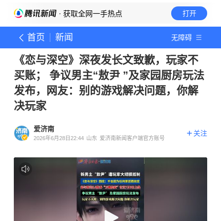
· 获取全网一手热点
打开
首页
新闻
无障碍
《恋与深空》深夜发长文致歉，玩家不
买账； 争议男主“敖尹 ”及家园厨房玩法
发布，网友：别的游戏解决问题，你解
决玩家
爱济南
关注
2026年6月28日22:44
山东
爱济南新闻客户端官方账号