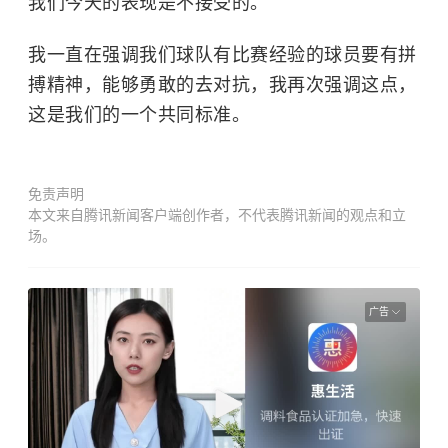
我们今天的表现是不接受的。
我一直在强调我们球队有比赛经验的球员要有拼
搏精神，能够勇敢的去对抗，我再次强调这点，
这是我们的一个共同标准。
免责声明
本文来自腾讯新闻客户端创作者，不代表腾讯新闻的观点和立
场。
广告