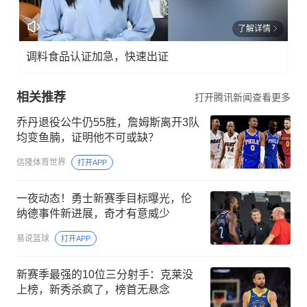
了解详情
调料食品认证加急，快速出证
相关推荐
打开腾讯新闻查看更多
乔丹退役公牛仍55胜，詹姆斯离开3队
均变鱼腩，证明他不可或缺？
信隆体育世界
打开APP
一夜动态！勇士新赛季目标曝光，伦
纳德事件新进展，奇才有意威少
易说篮球
打开APP
新赛季最强的10位三分射手：克莱没
上榜，新秀杀疯了，榜首无悬念