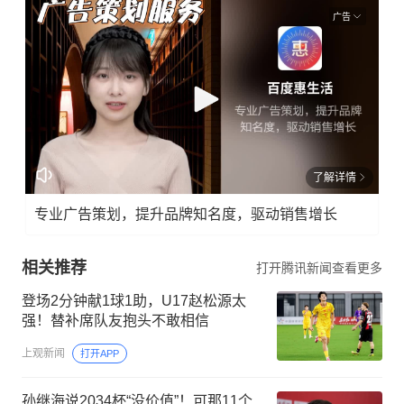
广告
了解详情
专业广告策划，提升品牌知名度，驱动销售增长
相关推荐
打开腾讯新闻查看更多
登场2分钟献1球1助，U17赵松源太
强！替补席队友抱头不敢相信
上观新闻
打开APP
孙继海说2034杯“没价值”！可那11个