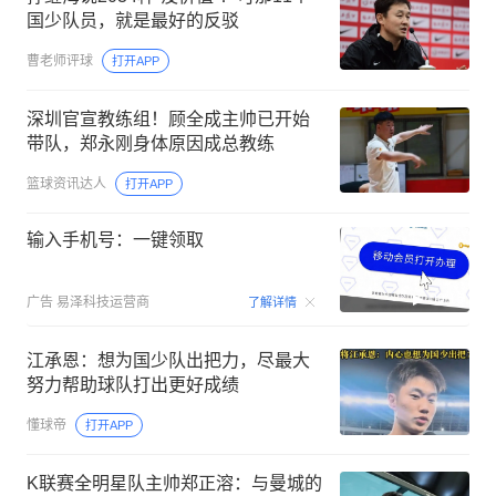
国少队员，就是最好的反驳
曹老师评球
打开APP
深圳官宣教练组！顾全成主帅已开始
带队，郑永刚身体原因成总教练
篮球资讯达人
打开APP
输入手机号：一键领取
00:15
广告
易泽科技运营商
了解详情
江承恩：想为国少队出把力，尽最大
努力帮助球队打出更好成绩
懂球帝
打开APP
K联赛全明星队主帅郑正溶：与曼城的