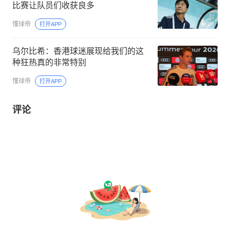
比赛让队员们收获良多
懂球帝
打开APP
乌尔比希：香港球迷展现给我们的这
种狂热真的非常特别
懂球帝
打开APP
评论