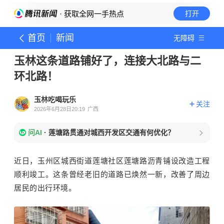
· 获取全网一手热点
打开
首页
新闻
无障碍
玉林这条道路铺好了，连接大北路与二
环北路！
玉林吃喝玩乐
关注
2026年6月28日20:19
广西
问AI
·
莲塘路贯通对城西开发区交通有何优化？
近日，玉州区城西街道莲塘社区莲塘路沥青铺设改造工程
顺利竣工。这条曾经老旧的道路已焕然一新，改善了周边
居民的出行环境。