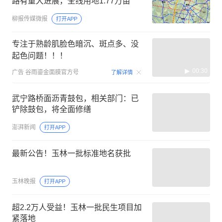
路有重大进展，全线用地1.77万亩
柳报传媒微报
打开APP
专注于熟龄肌脸色暗沉、斑点多、没
起色问题！！！
00:30
广告
谷雨鎏金面膜官方号
了解详情
武宁路桥面沥青鼓包，相关部门：已
铲除鼓包，将全面修缮
澎湃新闻
打开APP
最新公告！玉林一批标准地名获批
玉林晚报
打开APP
超2.2万人受益！玉林一批民生项目加
紧落地