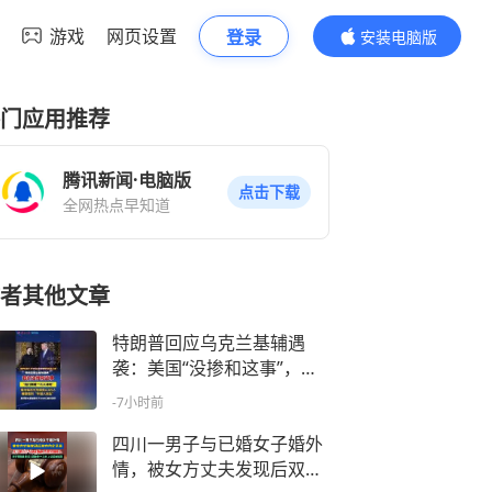
游戏
网页设置
登录
安装电脑版
内容更精彩
门应用推荐
腾讯新闻·电脑版
点击下载
全网热点早知道
者其他文章
特朗普回应乌克兰基辅遇
袭：美国“没掺和这事”，我
们隔着一片大洋；讨厌看到
-7小时前
每月2.5万名年轻人丧生；是
拜登向基辅提供了3000亿美
四川一男子与已婚女子婚外
元弹药
情，被女方丈夫发现后双方