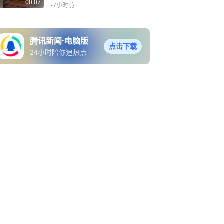
约定见面，男子酒后开车怒
00:07
-7小时前
撞情敌结果错撞路人，以故
意杀人罪被判有期徒刑十三
年
腾讯新闻·电脑版
点击下载
24小时陪你追热点