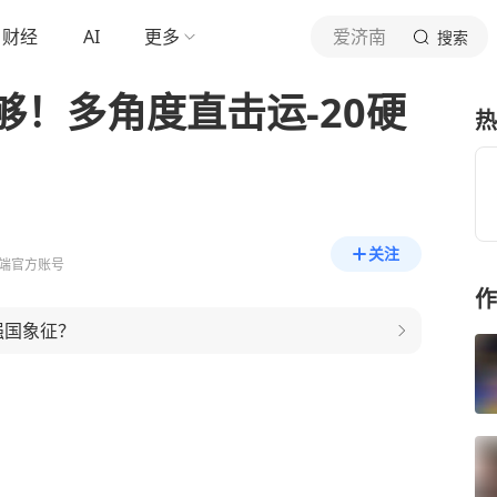
财经
AI
更多
爱济南
搜索
！多角度直击运-20硬
热
关注
端官方账号
作
强国象征？