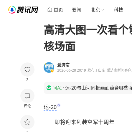
首页
要闻
北京
科技
高清大图一次看个够
核场面
爱济南
2026-06-28 20:19
发布于
山东
爱济南新闻客户
2
问AI
·
运-20与山河同框画面蕴含哪些
评论
运-20
即将迎来列装空军十周年