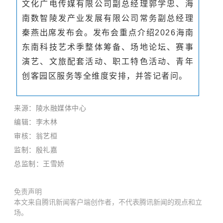
文化广电传媒有限公司副总经理郭学忠、海
南数智陵发产业发展有限公司常务副总经理
秦燕出席发布会。发布会重点介绍2026海南
东南科技艺术季整体筹备、场地论坛、赛事
演艺、文旅配套活动、职工特色活动、青年
创客园区服务等全维度安排，并答记者问。
来源：陵水融媒体中心
编辑：李木林
审核：
翁艺桓
监制：殷礼嘉
总监制：王雪娇
免责声明
本文来自腾讯新闻客户端创作者，不代表腾讯新闻的观点和立
场。