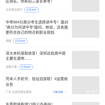
区排名，供新初三家长参考！
北京家长圈子
打开APP
中考664分高分考生选择读中专！面对
“高分为何读中专”疑问，她说，这条路
更符合自己的特点和职业规划
扬眼
打开APP
深大本科录取收官！深圳这些高中是
主要生源地……
深教大事
打开APP
凭本人手机号：验证后获取！#运营商
业务
00:15
广告
云启创想运营商
了解详情
东莞即将新增13所公办高中！