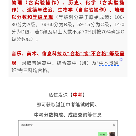
物理（含实验操作）、历史、化学（含实验操
作）、道德与法治、生物学（含实验操作）、地理
以分数和
等级呈现
（等级划分基于原始成绩：100-
80分为A级，79-60分为B级，59-15分为C级，14-0
分为D级，若C级及以上人数不足70%则按70%确定C
级分数线）。
音乐、美术、信息科技
以“合格”或“不合格”等级呈
现
，录取普通高中、综合高中（班）及“
中本贯通
班
”需三科均合格。
私信发送【
中考
】
即可获取
湛江中考
笔试时间、
中考分数构成、成绩查询等
信息