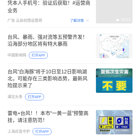
凭本人手机号：验证后获取！#运营商
业务
00:15
广告
云启创想运营商
了解详情
台风、暴雨、强对流等五预警齐发！
沿海部分地区将有特大暴雨
中国新闻网
打开APP
台风“白海豚”将于10日至12日影响湖
北，可能存在三类影响态势，最新风
险提示来了
湖北头条
打开APP
雷电+台风！！本市“一黄一蓝”预警高
挂，请注意防范！
上海应急守护
打开APP