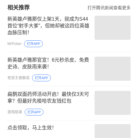
相关推荐
打开腾讯新闻查看更多
新英雄卢雅那仅上架1天，就成为S44
首位“射手大爹”，但她却被这四位英雄
血脉压制！
MrPoker
打开APP
新英雄卢雅那官宣！6元秒杀皮、免费
史诗、皮肤雨来袭！
老叔王者解说
打开APP
扁鹊双面药师活动开启！最快仅3天可
拿？但最好先梭哈农友钱红包
游戏晓弟
打开APP
点击领取，马上生效！