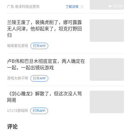
00:09
广告
易泽科技运营商
了解详情
兰陵王废了，裴擒虎削了，娜可露露
无人问津，他却起来了，坦克打野回
归
瑜瑜爱玩游戏
打开APP
卢B伟和巴旦木彻底官宣，两人确定在
一起，一起出镜玩游戏
游戏大妹子呀
打开APP
《剑心雕龙》解散了，但这次没人骂
网易
17173游戏网
打开APP
评论