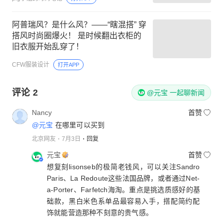
阿普瑞风？是什么风？——“瞎混搭” 穿
搭风时尚圈爆火！ 是时候翻出衣柜的
旧衣服开始乱穿了！
CFW服装设计
打开APP
评论
2
@元宝 一起聊新闻
Nancy
首赞
@元宝
在哪里可以买到
北京网友
7月3日
回复
元宝
首赞
想复刻lisonseb的极简老钱风，可以关注Sandro
Paris、La Redoute这些法国品牌，或者通过Net-
a-Porter、Farfetch海淘。重点是挑选质感好的基
础款，黑白米色系单品最容易入手，搭配简约配
饰就能营造那种不刻意的贵气感。