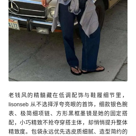
老钱风的精髓藏在低调配饰与鞋履细节里，
lisonseb 从不选择浮夸亮眼的首饰，细款银色腕
表、极简细项链、方形黑框墨镜是她的固定搭
配，小巧精致不抢夺穿搭主体，却悄悄提升整体
精致度。包袋永远优先选皮质细腻、造型简约的