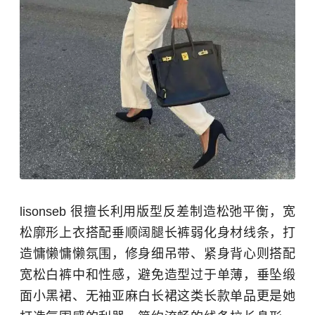
lisonseb 很擅长利用版型反差制造松弛平衡，宽
松廓形上衣搭配垂顺阔腿长裤弱化身材线条，打
造慵懒慵懒氛围，修身细吊带、紧身背心则搭配
宽松白裤中和性感，避免造型过于单薄，垂坠缎
面小黑裙、无袖亚麻白长裙这类长款单品更是她