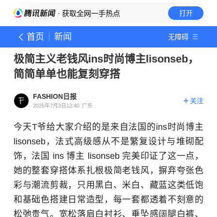
· 获取全网一手热点
打开
首页
新闻
无障碍
极简主义老钱风ins时尚博主lisonseb，
简简单单也能复刻穿搭
FASHION日报
关注
2026年7月3日12:40
广东
今天T爷给大家介绍的是来自法国的ins时尚博主
lisonseb，法式高级感从不是繁复设计与堆砌配
饰，法国 ins 博主 lisonseb 完美印证了这一点，
她的整套穿搭体系扎根极简老钱风，摒弃夸张色
彩与潮流剪裁，只用黑白、米白、藏蓝这类低饱
和基础色搭建日常造型，每一套都透着不刻意的
松弛贵气。宽松落肩白衬衫、垂坠感阔腿白裤、