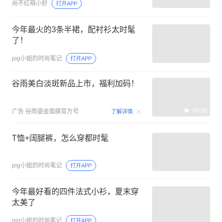
尚不红萌小舒
打开APP
今年最火的3条半裙，配衬衫太时髦
了！
pig小姐的时尚笔记
打开APP
谷雨美白淡斑新品上市，福利加码！
00:39
广告
谷雨鎏金面膜官方号
了解详情
T恤+阔腿裤，怎么穿都时髦
pig小姐的时尚笔记
打开APP
今年最好看的四件法式小衫，夏末穿
太美了
pig小姐的时尚笔记
打开APP