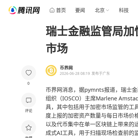
首页
要闻
北京
科技
瑞士金融监管局加
市场
币界网
2026-06-28 08:19
发布于
广东
0
币界网消息，据pymnts报道，瑞士
组织（IOSCO）主席Marlene A
具，其中包括用于加密市场监管的工具
评论
度上报的加密资产数量与每日市场价
以及代币集中在单一
区块链
上带来的运
成式AI工具，用于扫描现场检查前的