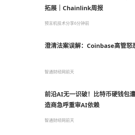
拓展｜Chainlink周报
预言机技术分享
6分钟前
澄清法案误解：Coinbase高管
智通财经网
前天
前沿AI无一识破！比特币硬钱包遭
造商急呼重审AI依赖
智通财经网
前天