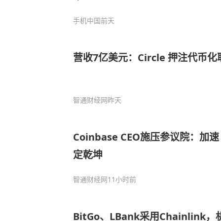
手机中国
前天
营收7亿美元：Circle 押注代币
智通财经网
昨天
Coinbase CEO施压参议院：
定乾坤
智通财经网
11小时前
BitGo、LBank采用Chainli