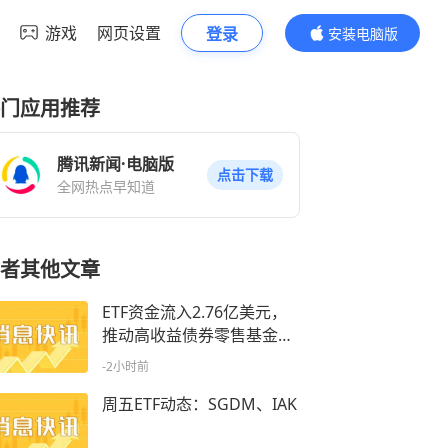
游戏
网页设置
登录
安装电脑版
内容更精彩
门应用推荐
腾讯新闻·电脑版
点击下载
全网热点早知道
者其他文章
ETF资金流入2.76亿美元，
推动高收益债券零售基金增
长
-2小时前
周五ETF动态：SGDM、IAK