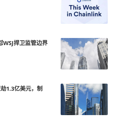
怒怼WSJ捍卫监管边界
劫1.3亿美元，制