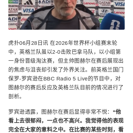
虎扑06月28日讯 在2026年世界杯小组赛末轮
中，英格兰队虽以2-0击败巴拿马队，以小组第
一身份晋级淘汰赛，但主帅图赫尔在赛后展现出
的焦虑与沮丧却引发了外界关注。前英格兰国门
保罗-罗宾逊在BBC Radio 5 Live的节目中，对
图赫尔的赛后反应及英格兰队目前的情况进行了
剖析。
罗宾逊透露，图赫尔在赛后显得非常不悦：
“他
看上去很郁闷，一点也不高兴。我觉得他的表现
完全在大家的意料之中。在比赛的某些时刻，看