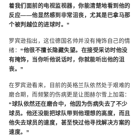
着我们面前的电视监视器，你能清楚地看到他的
反应——他显然感到非常沮丧，尤其是巴拿马那
个被判越位的进球时。”
罗宾逊指出，这位德国名帅并没有掩饰自己的情
绪：
“他很不擅长隐藏失望。在接受采访时他没
有掩饰，当你听他说话时，你就能听出他的沮
丧。”
在罗宾逊看来，目前的英格兰队依然处于艰难的
磨合期，而频繁的伤病更是让图赫尔雪上加霜：
“球队依然还在磨合中，他因为伤病失去了不少
球员。他还没能把球队带到他理想的高度，而且
他失去球员的速度，甚至快过他寻找解决方案的
速度。”