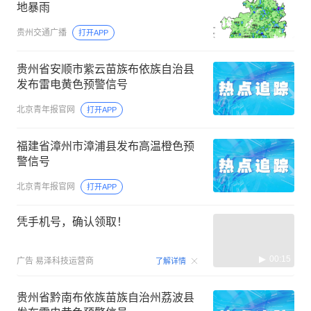
地暴雨
贵州交通广播
打开APP
贵州省安顺市紫云苗族布依族自治县
发布雷电黄色预警信号
北京青年报官网
打开APP
福建省漳州市漳浦县发布高温橙色预
警信号
北京青年报官网
打开APP
凭手机号，确认领取！
00:15
广告
易泽科技运营商
了解详情
贵州省黔南布依族苗族自治州荔波县