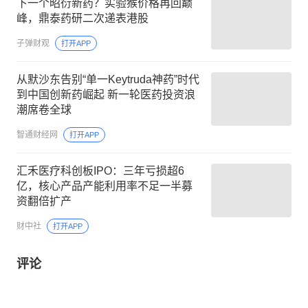
下一个昭衍新药？实验猴价格再回巅
峰，鼎泰药研二次递表港股
子弹财观
打开APP
从默沙东告别“单一Keytruda神药”时代
到中国创新药崛起 新一轮医药投资浪
潮席卷全球
智通财经网
打开APP
汇禾医疗科创板IPO：三年亏损超6
亿，核心产品产能利用率不足一半募
资翻倍扩产
财中社
打开APP
评论