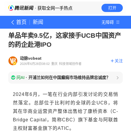
· 获取全网一手热点
打开
首页
新闻
无障碍
单品年卖9.5亿，这家接手UCB中国资产
的药企赴港IPO
动脉vcbeat
关注
2026年6月28日08:02
重庆
科技领域创作者
问AI
·
开浦兰如何在中国癫痫市场维持品牌忠诚度？
2024年6月，一笔在行业内部引发讨论的交易悄
然落定。总部位于比利时的全球药企UCB，将
其在华商业运营资产整体出售给了康桥资本（C-
Bridge Capital，简称CBC）旗下基金与阿联酋
主权财富基金旗下的ATIC。