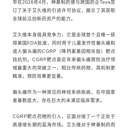
早在2026年4月，神基制药便与跨国药企Teva签
订了关于艾久维的引进许可协议，展示了其获取
全球前沿创新药资产的能力。
艾久维本身极具竞争力，它是全球首个且唯一获
得美国FDA批准，同时用于儿童发作性偏头痛和
成人偏头痛的CGRP（降钙素基因相关肽）靶点
拮抗剂。CGRP靶点是近年来偏头痛预防治疗领
域最重大的突破之一，相比传统药物，其机制更
精准，预防效果更显著。
偏头痛作为一种常见的神经系统疾病，在中国患
者基数庞大，存在巨大的未满足临床需求。
CGRP靶点药物的引入，正面对接了一个正处于
高速增长期的蓝海市场。艾久维对于神基制药而