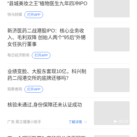
“县城美妆之王”植物医生九年四冲IPO
快马财媒
打开APP
新济医药二战港股IPO：核心业务收
入、毛利双降 创始人两个“95后”外甥
女任执行董事
每日经济新闻
打开APP
业绩变脸、大股东套现10亿，科兴制
药二闯港交所的底牌还够吗？
观察者网
打开APP
核验未通过,身份保障还未认证成功
00:10
广告
鼎立健康小助手
了解详情