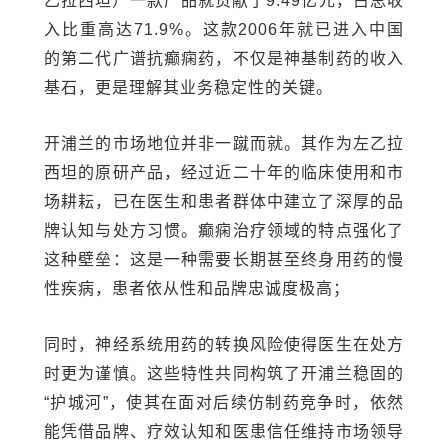
乙拉西坦）一款产品就贡献了9.49亿元，占总收
入比重高达71.9%。这款2006年就已进入中国
的第二代广谱抗癫痫药，不仅是神基制药的收入
基石，更是理解其业务稳定性的关键。
开浦兰的市场地位并非一蹴而就。其作为左乙拉
西坦的原研产品，经过近二十年的临床使用和市
场耕耘，已在医生和患者群体中建立了深厚的品
牌认知与处方习惯。癫痫治疗领域的特点强化了
这种壁垒：这是一种需要长期甚至终身用药的慢
性疾病，患者依从性和品牌忠诚度极高；
同时，神经系统用药的转换风险使得医生在处方
时更为谨慎。这些特性共同构筑了开浦兰稳固的
“护城河”，使其在面对后续仿制药竞争时，依然
能凭借品牌、疗效认知和医患信任维持市场领导