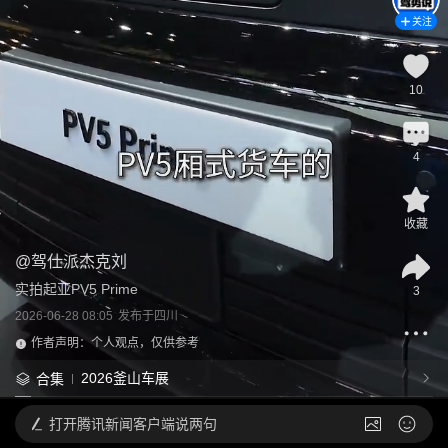
关注
10
4
收藏
@
驾仕派杰克刘
实拍起亚PV5 Prime
3
2026-06-28 08:05
发布于
四川
作者声明：个人观点，仅供参考
2026釜山车展
合集
打开
腾讯新闻客户端说两句