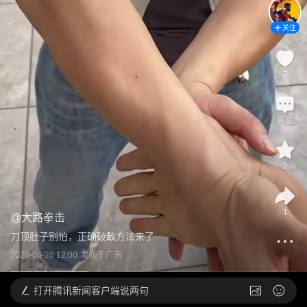
关注
7
评论
2
1
@
大路拳击
刀顶肚子别怕，正确破敌方法来了
2026-06-28 12:00
发布于
广东
打开
腾讯新闻客户端说两句