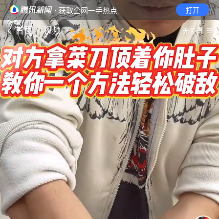
· 获取全网一手热点
打开
首页
视频
无障碍