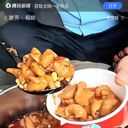
· 获取全网一手热点
打开
首页
视频
无障碍