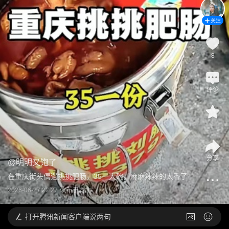
关注
8
评论
1
分享
@
明明又饱了
在重庆街头偶遇挑挑肥肠，35一大碗，麻麻辣辣的太香了
2026-06-27 22:27
发布于
湖北
打开
腾讯新闻客户端说两句