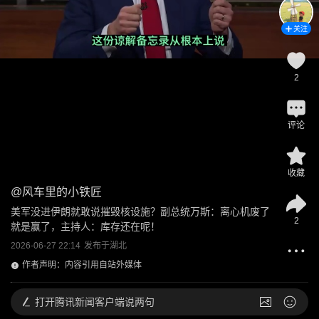
关注
2
评论
收藏
@
风车里的小铁匠
美军没进伊朗就敢说摧毁核设施？副总统万斯：离心机废了
2
就是赢了，主持人：库存还在呢！
2026-06-27 22:14
发布于
湖北
作者声明：内容引用自站外媒体
打开
腾讯新闻客户端说两句