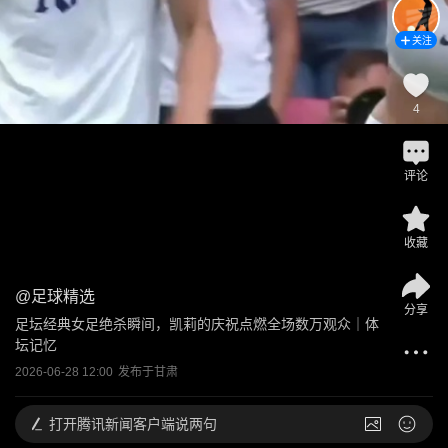
关注
4
评论
收藏
@
足球精选
分享
足坛经典女足绝杀瞬间，凯莉的庆祝点燃全场数万观众｜体
坛记忆
2026-06-28 12:00
发布于
甘肃
打开
腾讯新闻客户端说两句