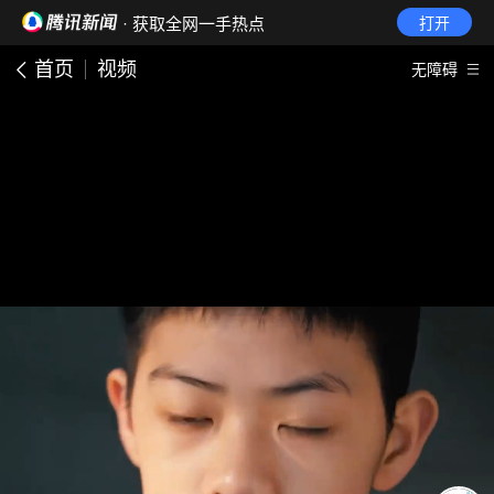
· 获取全网一手热点
打开
首页
视频
无障碍