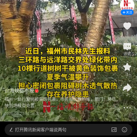
关注
3
评论
1
@
海峡都市报
2
福州一处行道树被装饰包裹，市民担忧散热难，部门：将尽
快到场核查处置
2026-06-27 20:08
发布于
福建
打开
腾讯新闻客户端说两句