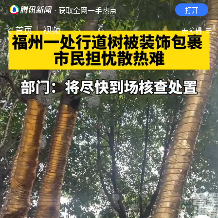
· 获取全网一手热点
打开
首页
视频
无障碍