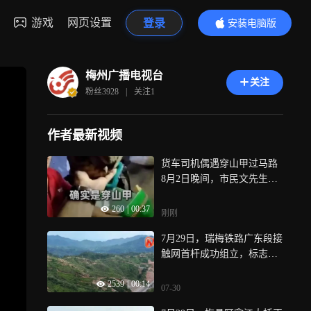
游戏
网页设置
登录
安装电脑版
内容更精彩
梅州广播电视台
关注
粉丝
3928
|
关注
1
作者最新视频
货车司机偶遇穿山甲过马路
8月2日晚间，市民文先生驾
驶货车途经丰顺砂田镇公路
260
|
00:37
路段时，发现一只中华穿山
刚刚
甲在行车路面活动，临时安
7月29日，瑞梅铁路广东段接
置后立即拨打报警电话并移
触网首杆成功组立，标志着
交砂田派出所处置
项目“四电”工程进入实质性
2539
|
00:14
施工阶段，为后续全线大规
07-30
模接触网架设、“四电”各专