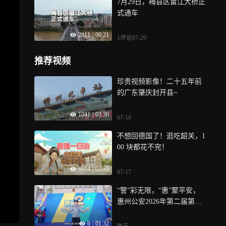
7月29日，梅县区畲江大桥正
业同步推进奠定坚实基础
式通车
2811
|
00:21
1评论
07-29
推荐视频
珍贵视频影像！二十五年前
的广东肇庆封开县~
1041
|
03:38
07-10
不想回德国了！逛吃韶关，1
00 块都花不完！
6914
|
03:35
07-17
“警”彩无限，“惠”聚平安，
惠州公安2026年第二届第六
期常态化警营开放日活动
6
|
01:32
——博罗县局专场，我们来