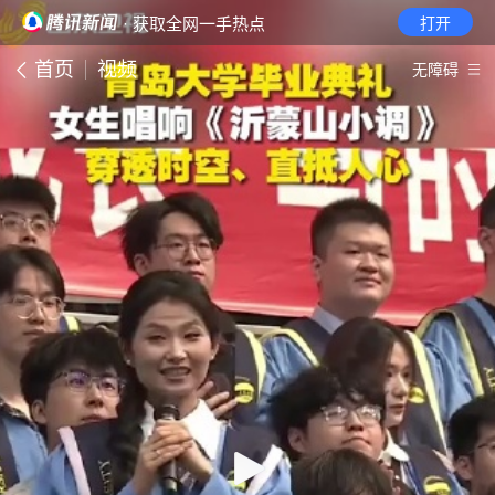
· 获取全网一手热点
打开
首页
视频
无障碍