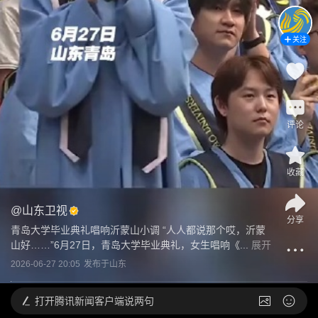
关注
评论
收藏
@
山东卫视
分享
青岛大学毕业典礼唱响沂蒙山小调 “人人都说那个哎，沂蒙
山好……”6月27日，青岛大学毕业典礼，女生唱响《...
展开
2026-06-27 20:05
发布于
山东
打开
腾讯新闻客户端说两句