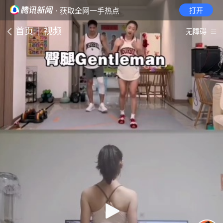
· 获取全网一手热点
打开
首页
视频
无障碍