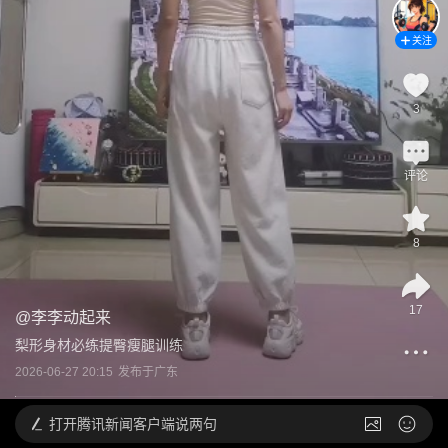
关注
3
评论
8
17
@
李李动起来
梨形身材必练提臀瘦腿训练
2026-06-27 20:15
发布于
广东
打开
腾讯新闻客户端说两句