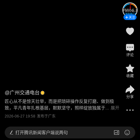
关注
评论
收藏
@
广州交通电台
分享
匠心从不是惊天壮举，而是把琐碎操作反复打磨、做到极
致，平凡青年扎根基层，默默坚守，照样绽放独属于...
展开
2026-06-27 19:58
发布于
广东
打开
腾讯新闻客户端说两句