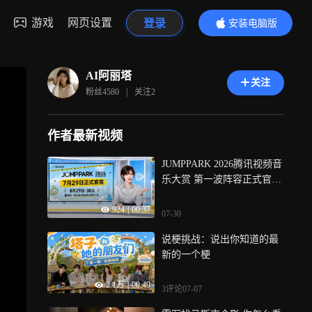
游戏
网页设置
登录
安装电脑版
内容更精彩
AI阿丽塔
关注
粉丝
4580
|
关注
2
作者最新视频
JUMPPARK 2026腾讯视频音
乐大赏 第一波阵容正式官
宣！
924
|
00:37
07-30
说梗挑战：说出你知道的最
新的一个梗
2.1万
|
00:49
3评论
07-07