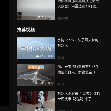
带你科普那些黑科技之激光
灭蚊器：用雷达和AI打蚊子
的技术有多
29
|
05:22
4小时前
推荐视频
宇树As2-W，装了风火轮的
机器人
472
|
00:42
07-28
29、未来飞行新形态！仿生
蝙蝠机器人，解锁低空飞行
新玩法
1296
|
00:22
07-18
机器人跑起来了 网友：你的
专属快板“哒哒哒”来了
6733
|
00:12