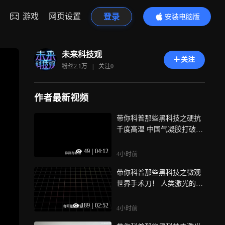
游戏
网页设置
登录
安装电脑版
内容更精彩
未来科技观
关注
粉丝
2.1万
|
关注
0
作者最新视频
带你科普那些黑科技之硬抗
千度高温 中国气凝胶打破美
国三十年垄
49
|
04:12
4小时前
带你科普那些黑科技之微观
世界手术刀！ 人类激光的天
花板——飞
189
|
02:52
4小时前