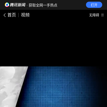
· 获取全网一手热点
打开
首页
视频
无障碍