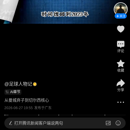
关注
评论
收藏
@
足球人物记
分享
AI章节
从曼城弃子到切尔西核心
2026-06-27 19:55
发布于
广东
打开
腾讯新闻客户端说两句