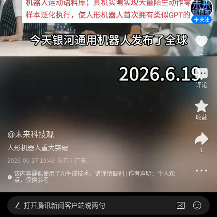
关注
2
评论
收藏
@
未来科技观
人形机器人重大突破
1
2026-06-27 19:43
发布于
广东
该内容疑似使用了AI生成技术，请谨慎甄别 | 作者声明：个人观
点，仅供参考
打开
腾讯新闻客户端说两句