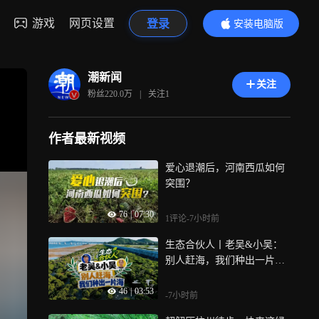
游戏
网页设置
登录
安装电脑版
内容更精彩
潮新闻
关注
粉丝
220.0万
|
关注
1
作者最新视频
爱心退潮后，河南西瓜如何
突围？
76
|
07:30
1评论
-7小时前
生态合伙人丨老吴&小吴：
别人赶海，我们种出一片
海！
46
|
03:53
-7小时前