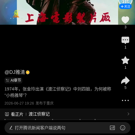
关注
3
1
1
@
DJ雅清
AI章节
5
1974年，张金玲出演《渡江侦察记》中刘四姐，为何被称
“小杨雅琴”？
2026-06-27 19:26
发布于
重庆
渡江侦察记
看正片
打开
腾讯新闻客户端说两句