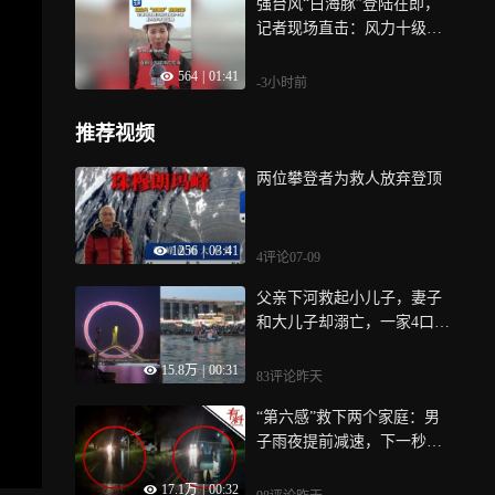
强台风“白海豚”登陆在即，
记者现场直击：风力十级、
浪高十米
564
|
01:41
-3小时前
推荐视频
两位攀登者为救人放弃登顶
1256
|
03:41
4评论
07-09
父亲下河救起小儿子，妻子
和大儿子却溺亡，一家4口游
玩时酿悲剧
15.8万
|
00:31
83评论
昨天
“第六感”救下两个家庭：男
子雨夜提前减速，下一秒避
过推婴儿车女子，双方无恙
17.1万
|
00:32