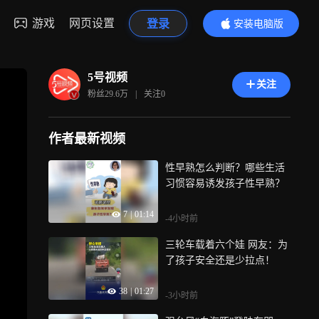
游戏
网页设置
登录
安装电脑版
内容更精彩
5号视频
关注
粉丝
29.6万
|
关注
0
作者最新视频
性早熟怎么判断？哪些生活
习惯容易诱发孩子性早熟？
7
|
01:14
-4小时前
三轮车载着六个娃 网友：为
了孩子安全还是少拉点！
38
|
01:27
-3小时前