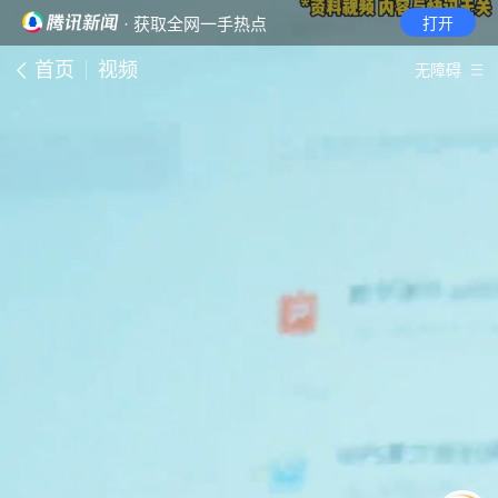
· 获取全网一手热点
打开
首页
视频
无障碍