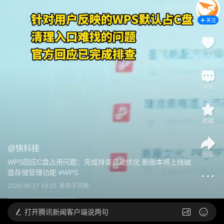
关注
1
评论
收藏
@
快科技
分享
WPS回应C盘占用问题：完成排查启动优化 新版本将上线磁
盘存储管理功能
 #
WPS
2026-06-27 19:15
发布于
河南
打开
腾讯新闻客户端说两句