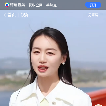
· 获取全网一手热点
打开
首页
视频
无障碍