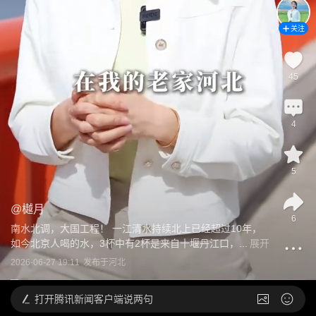
关注
45
4
5
@
樾月
6
南水北调，大国工程！ 一江清水持续北上已经超过10年，
如今北京人喝的水，3杯中有2杯是来自十堰丹江口，...
展开
2026-06-27 19:11
发布于
河北
打开
腾讯新闻客户端说两句