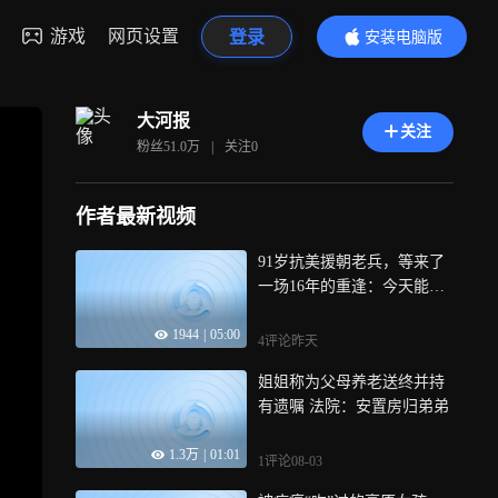
游戏
网页设置
登录
安装电脑版
内容更精彩
大河报
关注
粉丝
51.0万
|
关注
0
作者最新视频
91岁抗美援朝老兵，等来了
一场16年的重逢：今天能坐
在一起的，只剩他们仨了
1944
|
05:00
4评论
昨天
姐姐称为父母养老送终并持
有遗嘱 法院：安置房归弟弟
1.3万
|
01:01
1评论
08-03