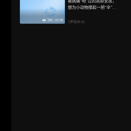
被病痛“吻”过的高原女孩，
想为小动物撑起一把“伞”！
生活在西藏林芝市工布江达
398
|
01:09
县的白玛德吉，今年20岁，
1评论
08-02
常年与病痛相伴，历经五次
手术的她，心中依旧怀揣着
一个美好的心愿——开一间
兽医院，等自己好些了，替
那些不会说话的小生命，也
治愈它们的疼