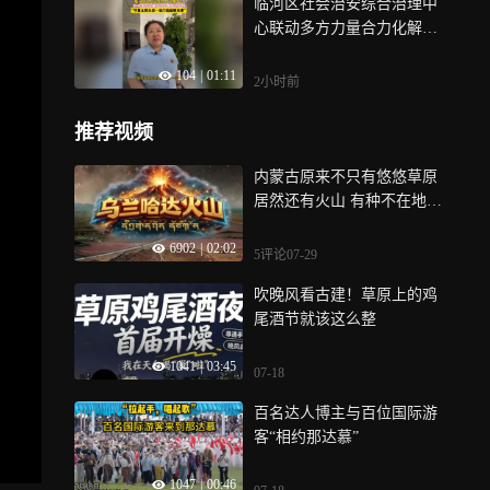
临河区社会治安综合治理中
心联动多方力量合力化解信
访纠纷，“尽量让群众进一扇
104
|
01:11
门就能解决事”
2小时前
推荐视频
内蒙古原来不只有悠悠草原
居然还有火山 有种不在地球
的感觉！京津冀自驾几小时
6902
|
02:02
可以看到民俗表演烟花篝火
5评论
07-29
吹晚风看古建！草原上的鸡
尾酒节就该这么整
1041
|
03:45
07-18
百名达人博主与百位国际游
客“相约那达慕”
1047
|
00:46