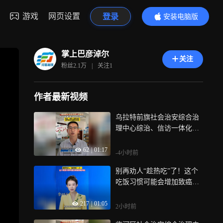
游戏
网页设置
登录
安装电脑版
内容更精彩
掌上巴彦淖尔
关注
粉丝
2.1万
|
关注
1
作者最新视频
乌拉特前旗社会治安综合治
理中心综治、信访一体化运
行，闭环督办化解群众纠纷
62
|
01:17
-4小时前
别再劝人“趁热吃”了！这个
吃饭习惯可能会增加致癌风
险
217
|
01:05
2小时前