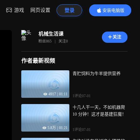
游戏
网页设置
登录
安装电脑版
内容更精彩
机械生活课
关注
粉丝
865
|
关注
0
作者最新视频
青贮饲料为牛羊提供营养
4917
|
01:11
1评论
07-01
十几人干一天，不如机器爬
10 分钟！这才是基建狂魔！
5.8万
|
01:21
1评论
07-01