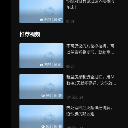
你绝对没有见过这么硬核的
车床！
2492
|
01:07
07-01
推荐视频
不可思议的八轮拖拉机，可
以任意折叠变形，驾驶室直
接抬高2米
2555
|
01:01
06-24
新型房屋制造全过程，用AI
数控3天就能建好，这你敢住
吗
930
|
04:59
1评论
05-24
热处理四把火超详细讲解，
没你想的那么难
653
|
07:46