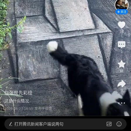
关注
36
1
11
3
@
张世先彩绘
这是什么情况
2026-06-27 18:55
发布于
福建
打开
腾讯新闻客户端说两句