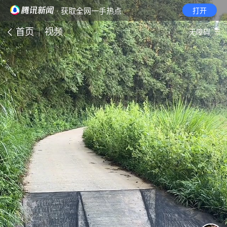
· 获取全网一手热点
打开
首页
视频
无障碍