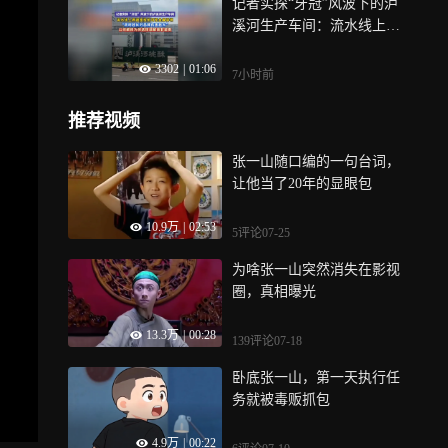
记者实探“牙冠”风波下的泸
入当代年轻人的日常，这一
溪河生产车间：流水线上两
杯，也让我们重新叩问何为
道金检机可拒金属异物，公
真正有分量的“秋天的第一杯
3302
|
01:06
司解释为何选择谅解而非追
奶茶”？褪去跟风打卡的喧
7小时前
责：耗时越长对品牌伤害越
嚣，于此读懂今日安稳生活
大！
的厚重来路
推荐视频
张一山随口编的一句台词，
让他当了20年的显眼包
10.9万
|
02:53
5评论
07-25
为啥张一山突然消失在影视
圈，真相曝光
13.3万
|
00:28
139评论
07-18
卧底张一山，第一天执行任
务就被毒贩抓包
4.9万
|
00:22