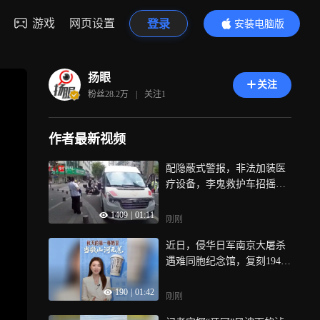
游戏
网页设置
登录
安装电脑版
内容更精彩
扬眼
关注
粉丝
28.2万
|
关注
1
作者最新视频
配隐蔽式警报，非法加装医
疗设备，李鬼救护车招摇过
市被查处
1409
|
01:11
刚刚
近日，侵华日军南京大屠杀
遇难同胞纪念馆，复刻1945
年《新华日报》日本投降号
190
|
01:42
外的饮品纸杯走红网络，把
刚刚
八十多年前的胜利时刻，融