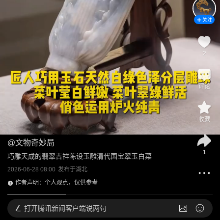
关注
2
评论
收藏
@
文物奇妙局
1
巧雕天成的翡翠吉祥陈设玉雕清代国宝翠玉白菜
2026-06-28 08:00
发布于
湖北
作者声明：个人观点，仅供参考
打开
腾讯新闻客户端说两句