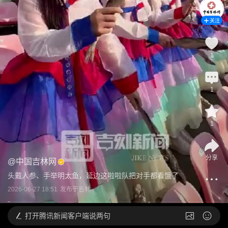
关注
1
1
1
分享
@
中国吉林网
头戴人参、手举明太鱼，延边这啦啦队把对手都看饿了
2026-06-27 18:51
发布于
吉林
打开
腾讯新闻客户端说两句