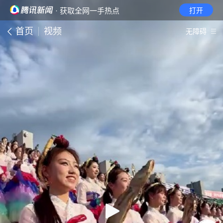
· 获取全网一手热点
打开
首页
视频
无障碍