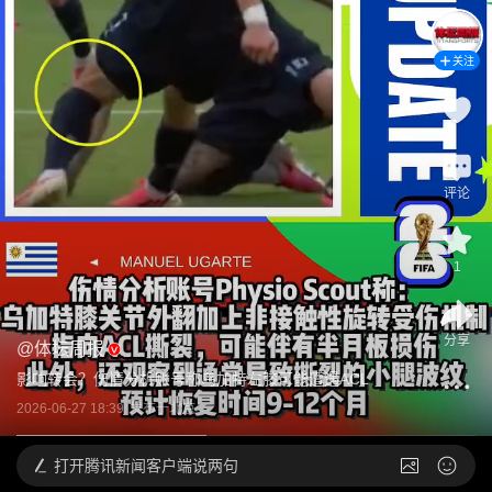
关注
评论
1
分享
@
体坛周报
影响转会？伤情分析账号称乌加特左膝可能遭遇ACL
2026-06-27 18:39
发布于
北京
打开
腾讯新闻客户端说两句