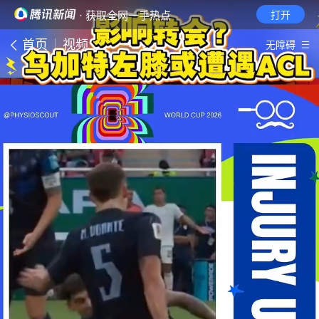
· 获取全网一手热点
打开
首页
视频
无障碍