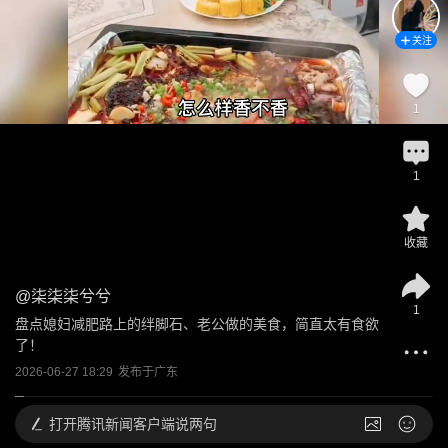
关注
1
1
收藏
@
柒柒柒兮兮
1
盘点媳妇减肥路上的绊脚石、老公做的美食，简直太有食欲
了！
2026-06-27 18:29
发布于
广东
打开
腾讯新闻客户端说两句