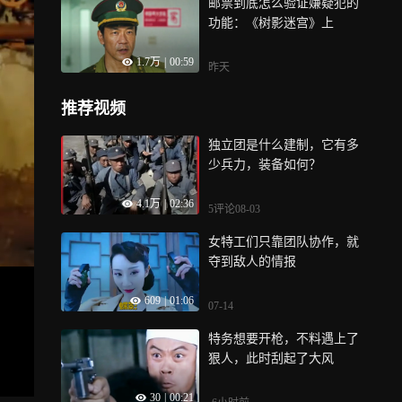
邮票到底怎么验证嫌疑犯的
功能：《树影迷宫》上
1.7万
|
00:59
昨天
推荐视频
独立团是什么建制，它有多
少兵力，装备如何？
4.1万
|
02:36
5评论
08-03
女特工们只靠团队协作，就
夺到敌人的情报
609
|
01:06
07-14
特务想要开枪，不料遇上了
狠人，此时刮起了大风
30
|
00:21