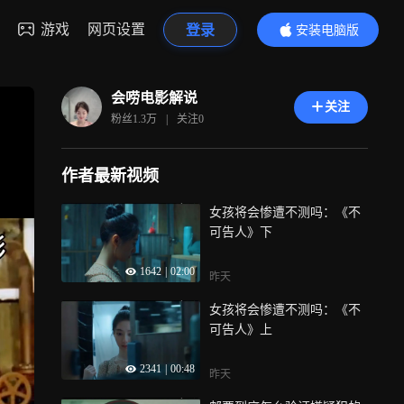
游戏
网页设置
登录
安装电脑版
内容更精彩
会唠电影解说
关注
粉丝
1.3万
|
关注
0
作者最新视频
女孩将会惨遭不测吗：《不
可告人》下
1642
|
02:00
昨天
女孩将会惨遭不测吗：《不
可告人》上
2341
|
00:48
昨天