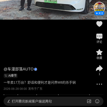
关注
评论
收藏
@
车漫部落AUTO
1
AI章节
一年卖17万台？舒适和便利才是问界M8的杀手锏
2026-06-28 08:00
发布于
广东
打开
腾讯新闻客户端说两句