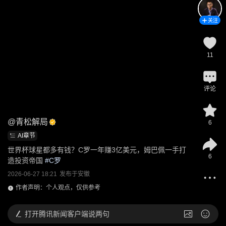
关注
11
评论
@
青松解局
6
AI章节
世界杯球星都多有钱？C罗一年赚3亿美元，姆巴佩一手打
6
造投资帝国
 #
C罗
2026-06-27 18:21
发布于
安徽
作者声明：个人观点，仅供参考
打开
腾讯新闻客户端说两句