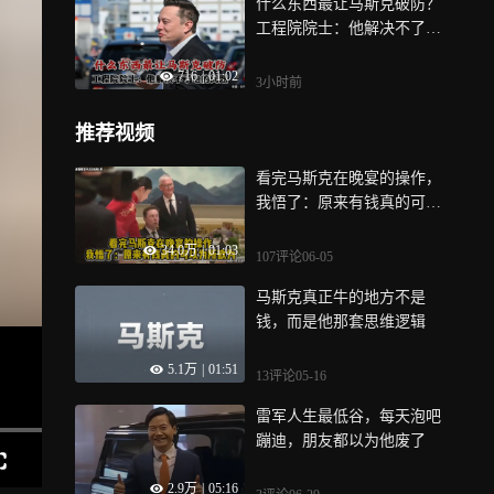
什么东西最让马斯克破防？
工程院院士：他解决不了电
的问题！
716
|
01:02
3小时前
推荐视频
看完马斯克在晚宴的操作，
我悟了：原来有钱真的可以
为所欲为
34.0万
|
01:03
107评论
06-05
马斯克真正牛的地方不是
钱，而是他那套思维逻辑
5.1万
|
01:51
13评论
05-16
雷军人生最低谷，每天泡吧
蹦迪，朋友都以为他废了
2.9万
|
05:16