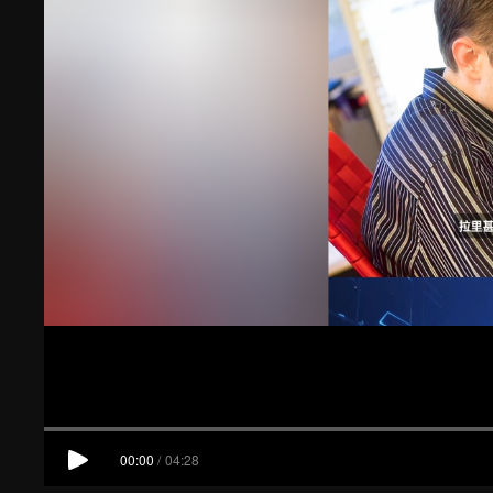
00:00
/
04:28