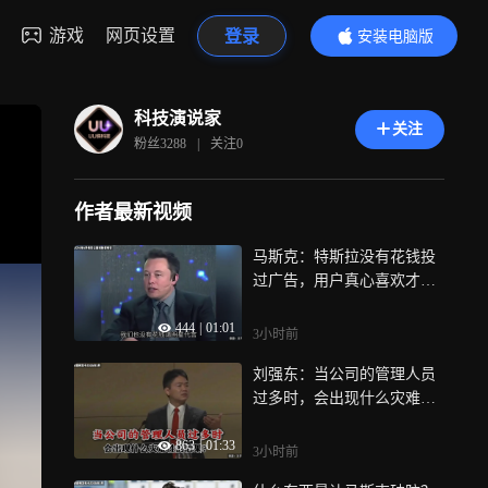
游戏
网页设置
登录
安装电脑版
内容更精彩
科技演说家
关注
粉丝
3288
|
关注
0
作者最新视频
马斯克：特斯拉没有花钱投
过广告，用户真心喜欢才是
最重要的！
444
|
01:01
3小时前
刘强东：当公司的管理人员
过多时，会出现什么灾难性
的后果？
863
|
01:33
3小时前