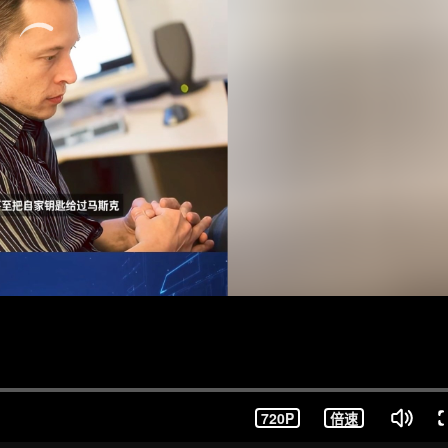
720P
倍速