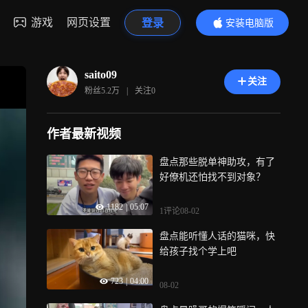
游戏
网页设置
登录
安装电脑版
内容更精彩
saito09
关注
粉丝
5.2万
|
关注
0
作者最新视频
盘点那些脱单神助攻，有了
好僚机还怕找不到对象？
1182
|
05:07
1评论
08-02
盘点能听懂人话的猫咪，快
给孩子找个学上吧
723
|
04:00
08-02