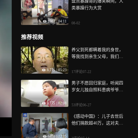
盘点暴躁哥的爆笑瞬间，人
类暴躁行为大赏
1387
|
04:11
08-02
推荐视频
养父到死都瞒着我的身世，
等我找到亲生父母，我们已
阴阳两隔
6.7万
|
05:23
17评论
07-22
男子不愿回归家庭，听闻四
岁女儿独自照料患病爷爷，
瞬间崩溃泪流不止
6.7万
|
02:08
53评论
06-27
《感动中国》：儿子去世后
他们捐款超40万，这对夫妻
有张记满恩情的爱心名单
6458
|
12:15