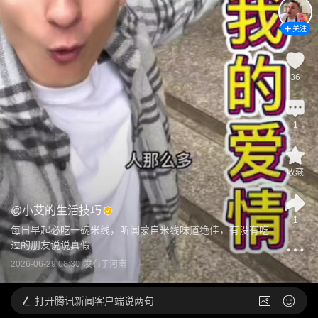
关注
36
1
收藏
@
小艾的生活技巧
1
每日早起必吃一碗米线，听闻蒙自米线味道绝佳，有没有吃
过的朋友说说真假
2026-06-29 08:30
发布于
河南
打开
腾讯新闻客户端说两句