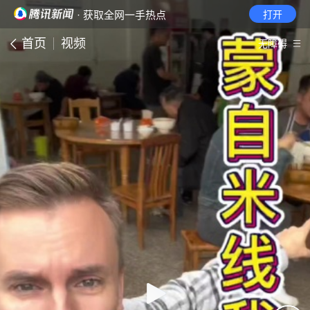
· 获取全网一手热点
打开
首页
视频
无障碍